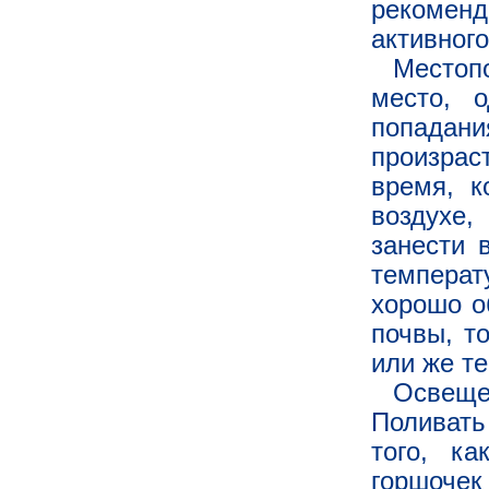
рекомен
активного
Местоп
место, 
попадан
произрас
время, к
воздухе,
занести 
температ
хорошо о
почвы, т
или же т
Освеще
Поливать
того, ка
горшочек