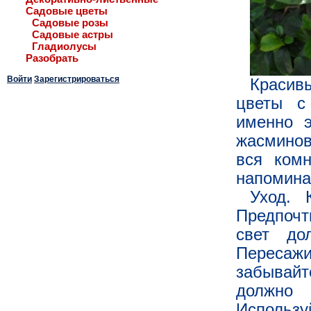
Садовые цветы
Садовые розы
Садовые астры
Гладиолусы
Разобрать
Войти
Зарегистрироваться
Красив
цветы с
именно э
жасминов
вся комн
напомина
Уход. 
Предпочт
свет до
Пересаж
забывайт
должно
Использу