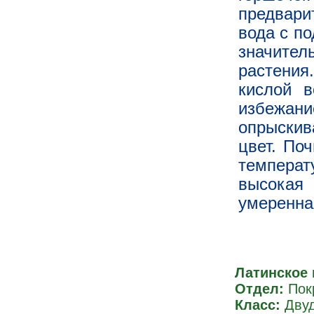
предвари
вода с по
значите
растения
кислой в
избежа
опрыскива
цвет. По
температ
высокая 
умеренна
Латинское 
Отдел:
Пок
Класс:
Дву