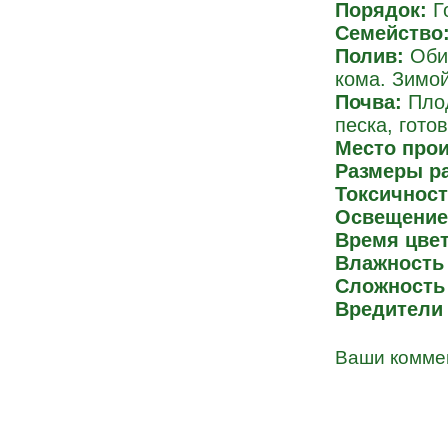
Порядок:
Г
Семейство
Полив:
Обил
кома. Зимо
Почва:
Плод
песка, гото
Место про
Размеры ра
Токсичност
Освещение
Время цвет
Влажность 
Сложность
Вредители 
Ваши комме