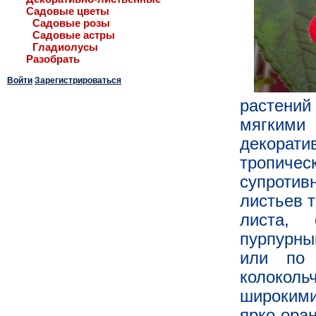
Садовые цветы
Садовые розы
Садовые астры
Гладиолусы
Разобрать
Войти
Зарегистрироваться
растени
мягким
декорати
тропиче
супротив
листьев 
листа, 
пурпурны
или по 
колокол
широкими
ярко-ора