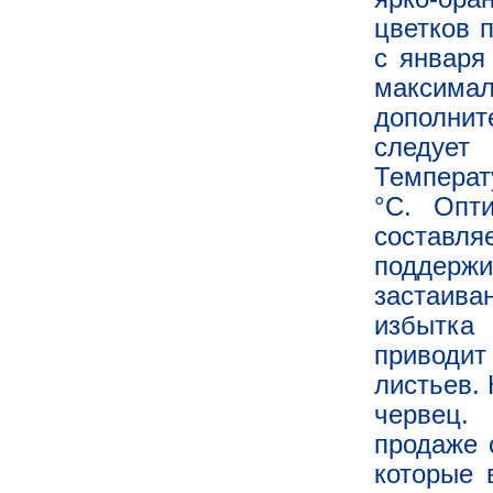
цветков п
с января
максимал
дополнит
следует
Температ
°C. Опт
составля
поддерж
застаива
избытка 
приводи
листьев.
червец.
продаже 
которые 