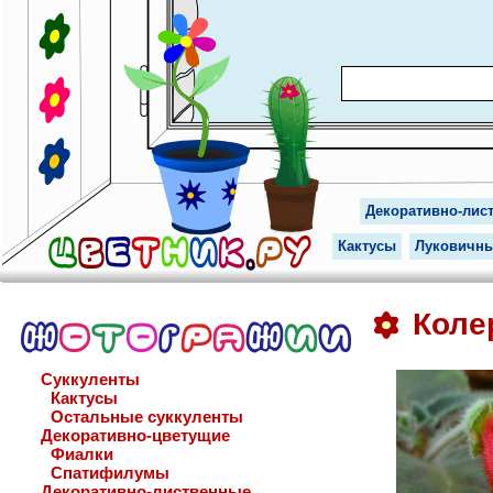
Декоративно-лис
Кактусы
Луковичн
Коле
Суккуленты
Кактусы
Остальные суккуленты
Декоративно-цветущие
Фиалки
Спатифилумы
Декоративно-лиственные