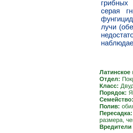
грибных 
серая г
фунгицид
лучи (обе
недост
наблюдае
Латинское 
Отдел:
Пок
Класс:
Дву
Порядок:
Я
Семейство
Полив:
оби
Пересадка:
размера, ч
Вредители 