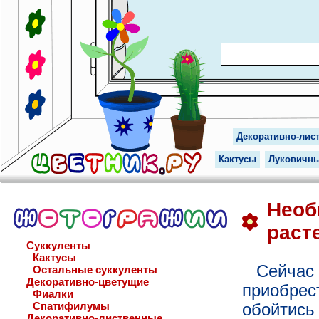
Декоративно-лис
Кактусы
Луковичн
Необ
раст
Суккуленты
Кактусы
Сейчас
Остальные суккуленты
Декоративно-цветущие
приобрес
Фиалки
Спатифилумы
обойтись
Декоративно-лиственные