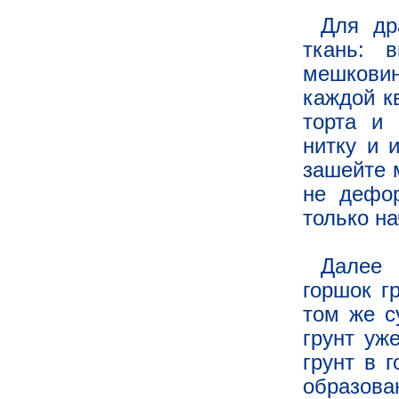
Для др
ткань: 
мешковин
каждой к
торта и 
нитку и 
зашейте 
не дефор
только на
Далее 
горшок г
том же су
грунт уж
грунт в 
образов