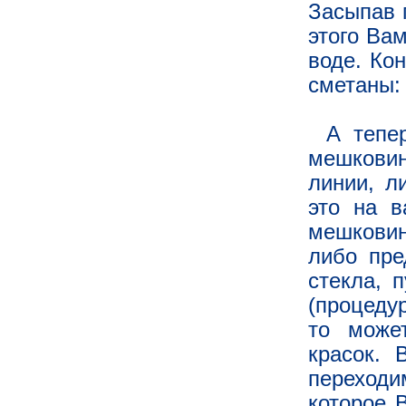
Засыпав 
этого Вам
воде. Ко
сметаны: 
А тепе
мешковин
линии, л
это на в
мешковин
либо пре
стекла, 
(процедур
то може
красок. 
переходи
которое 