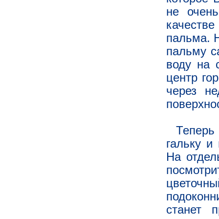
не очен
качестве
пальма. 
пальму с
воду на 
центр гор
через н
поверхно
Теперь
гальку и
На отдел
посмотр
цветочны
подоконн
станет 